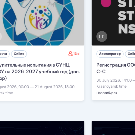
13 d
реча
Online
Акселератор
Onli
упительные испытания в СУНЦ
Регистрация ОО
У на 2026-2027 учебный год (доп.
СтС
ор)
30 July 2026, 14:00 
Krasnoyarsk time
gust 2026, 00:00 — 21 August 2026, 18:00
tsk time
Новосибирск