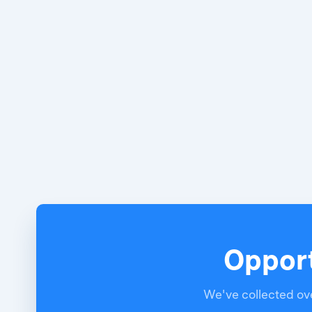
Opport
We've collected ove