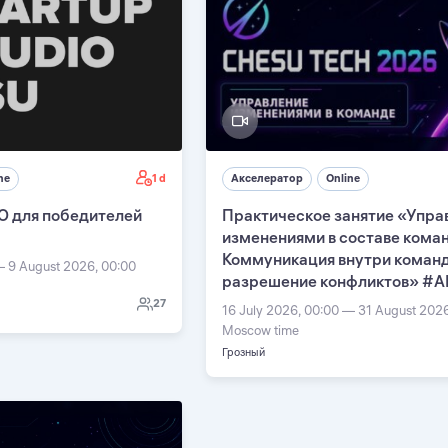
1 d
ne
Акселератор
Online
О для победителей
Практическое занятие «Упра
изменениями в составе кома
Коммуникация внутри команд
— 9 August 2026, 00:00
разрешение конфликтов» #А
27
16 July 2026, 00:00 — 31 August 202
Moscow time
Грозный