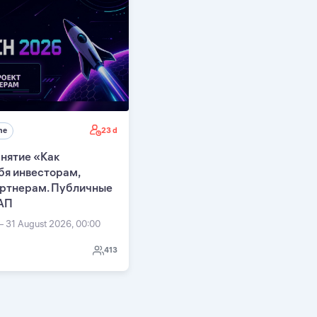
23 d
ne
нятие «Как
бя инвесторам,
артнерам. Публичные
АП
— 31 August 2026, 00:00
413