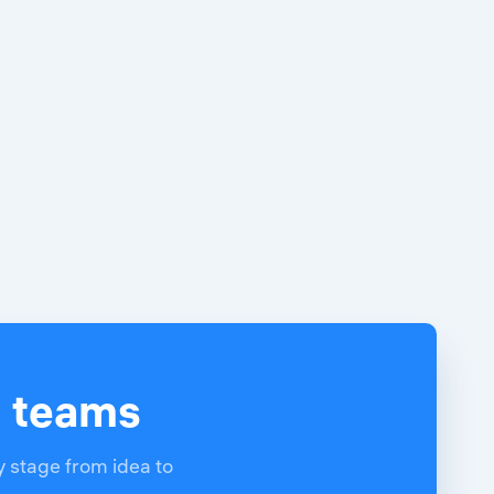
d teams
y stage from idea to