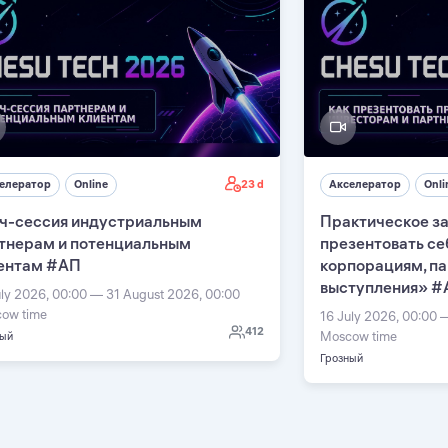
23 d
елератор
Online
Акселератор
Onli
ч-сессия индустриальным
Практическое за
тнерам и потенциальным
презентовать се
ентам #АП
корпорациям, п
выступления» #
uly 2026, 00:00 — 31 August 2026, 00:00
ow time
16 July 2026, 00:00 
412
Moscow time
ный
Грозный