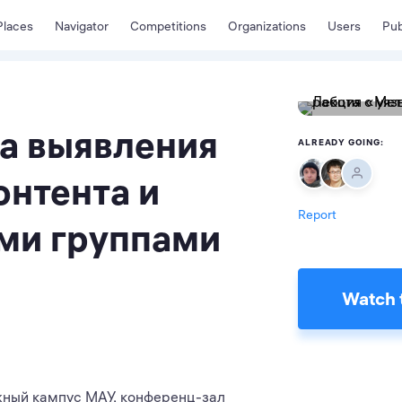
Places
Navigator
Competitions
Organizations
Users
Pub
а выявления
ALREADY GOING:
онтента и
Report
ыми группами
Watch 
Южный кампус МАУ, конференц-зал