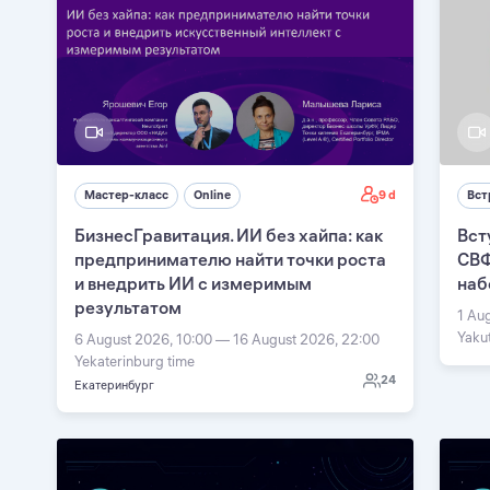
9 d
Мастер-класс
Online
Вст
БизнесГравитация. ИИ без хайпа: как
Вст
предпринимателю найти точки роста
СВФ
и внедрить ИИ с измеримым
наб
результатом
1 Au
Yaku
6 August 2026, 10:00 — 16 August 2026, 22:00
Yekaterinburg time
24
Екатеринбург