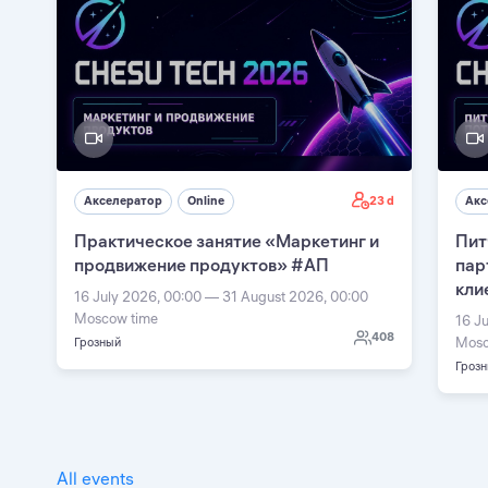
23 d
Акселератор
Online
Акс
Практическое занятие «Маркетинг и
Пит
продвижение продуктов» #АП
пар
кли
16 July 2026, 00:00 — 31 August 2026, 00:00
Moscow time
16 J
408
Mosc
Грозный
Гроз
All events