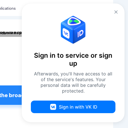
Eng
Log in
lications
Sign in to service or sign
up
Afterwards, you'll have access to all
of the service's features. Your
personal data will be carefully
protected.
the broadcast
Sign in with VK ID