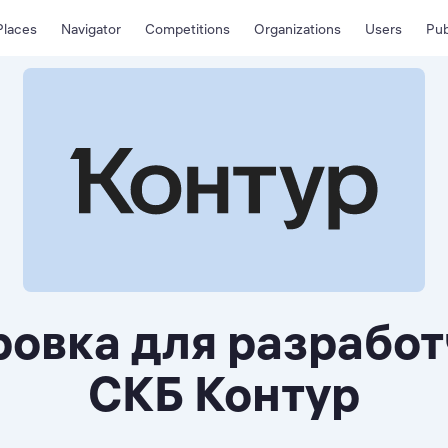
Places
Navigator
Competitions
Organizations
Users
Pub
овка для разработ
СКБ Контур