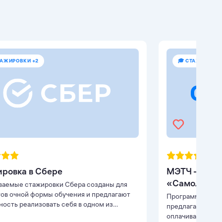
ТАЖИРОВКИ +2
🎓 СТАЖИРОВКИ
ровка в Сбере
МЭТЧ — стаж
«Самолет»
ваемые стажировки Сбера созданы для
ов очной формы обучения и предлагают
Программа МЭТЧ
ость реализовать себя в одном из
предлагает студ
ений работы в Сбере и его партнерах.
оплачиваемую ст