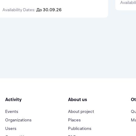
Програм
с менторской поддержкой и перспективой
Availabil
реальны
трудоустройства.
Availability Dates:
До 30.09.26
стажер
карьерн
Activity
About us
Ot
Events
About project
Qu
Organizations
Places
Ma
Users
Publications