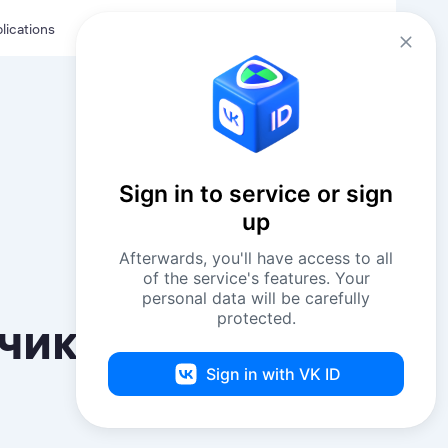
Eng
Log in
lications
Sign in to service or sign
up
Afterwards, you'll have access to all
of the service's features. Your
personal data will be carefully
protected.
чиков в
Sign in with VK ID