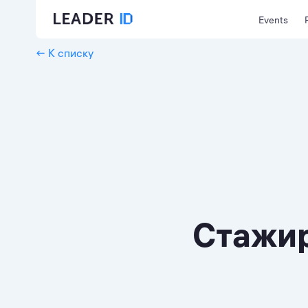
Events
← К списку
Стажир