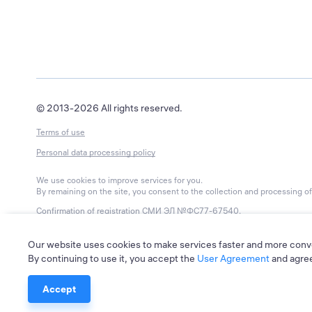
© 2013-2026 All rights reserved.
Terms of use
Personal data processing policy
We use cookies to improve services for you.
By remaining on the site, you consent to the collection and processing of 
Confirmation of registration
СМИ ЭЛ №ФС77-67540
.
Issued by Roskomnadzor on 15 September 2020.
Editorial contact phone: 8-800-550-56-45
Our website uses cookies to make services faster and more conv
By continuing to use it, you accept the
User Agreement
and agree
Editorial contact email: editors@leader-id.ru
Accept