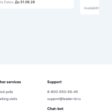
ма предусматривает работу над
ity Dates:
До 31.08.26
менторской под
ми проектами и задачами, предоставляя
трудоустройства
Availability Dates:
ам масштабные возможности для
производственну
ого роста и профессионального развития.
her services
Support
ick polls
8-800-550-56-45
rking visits
support@leader-id.ru
Chat-bot