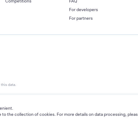
Competitions
FAQ
For developers
For partners
this data.
enient.
 to the collection of cookies. For more details on data processing, plea