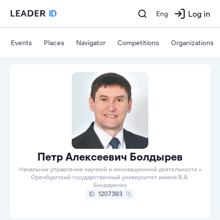
Log in
Eng
Events
Places
Navigator
Competitions
Organizations
Петр Алексеевич Болдырев
Начальник управление научной и инновационной деятельности •
Оренбургский государственный университет имени В.А.
Бондаренко
1207393