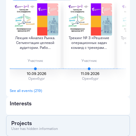
Лекция «Анализ Рынка.
Трекинг № 3 «Решение
Трекшн-
Сегментация целевой
операционных задач
встреч
аудитории. Рабо...
команд с трекерам...
кура
Участник
Участник
10.09.2026
11.09.2026
1
Оренбург
Оренбург
See all events (219)
Interests
Projects
User has hidden information