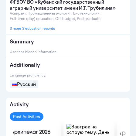
ФГБОУ ВО «Кубанский государственный
аграрный университет имени И.Т. Трубилина»
Аспирант. Промышленная экология. Биотехнологии.
Full-time (day) education, Off-budget, Postgraduate
3 more 3 education records
Summary
User has hidden information
Additionally
Language proficiency:
Русский
Activity
Past Activities