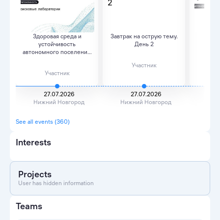
Здоровая среда и
Завтрак на острую тему.
Чай
устойчивость
День 2
мышл
автономного поселения.
День...
Участник
Участник
27.07.2026
27.07.2026
2
Нижний Новгород
Нижний Новгород
Ниж
See all events (360)
Interests
Projects
User has hidden information
Teams