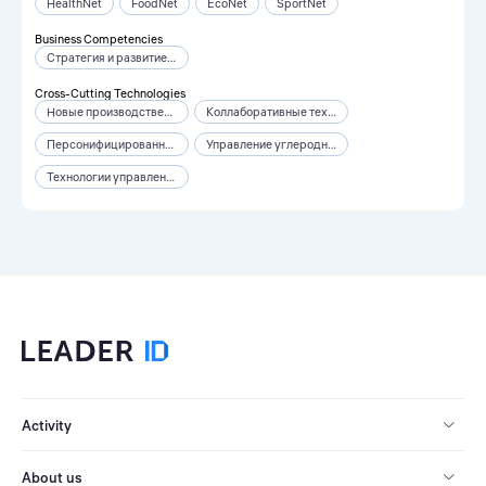
HealthNet
FoodNet
EcoNet
SportNet
Business Competencies
Стратегия и развитие бизнеса
Cross-Cutting Technologies
Новые производственные технологии
Коллаборативные технологии
Персонифицированная медицина
Управление углеродным следом
Технологии управления свойствами биологических объектов
Activity
About us