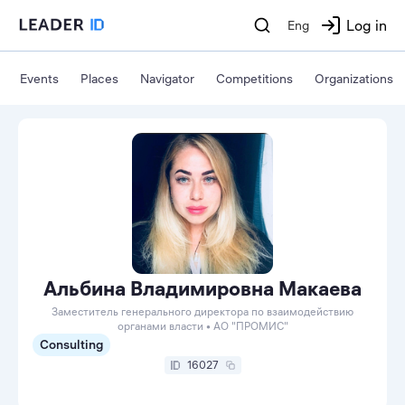
Log in
Eng
Events
Places
Navigator
Competitions
Organizations
Альбина Владимировна Макаева
Заместитель генерального директора по взаимодействию
органами власти • АО "ПРОМИС"
Consulting
16027