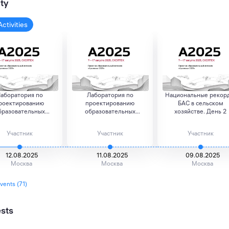
ity
Activities
аборатория по
Лаборатория по
Национальные рекор
роектированию
проектированию
БАС в сельском
бразовательных
образовательных
хозяйстве. День 2
форматов с...
форматов с...
Участник
Участник
Участник
12.08.2025
11.08.2025
09.08.2025
Москва
Москва
Москва
events (71)
ests