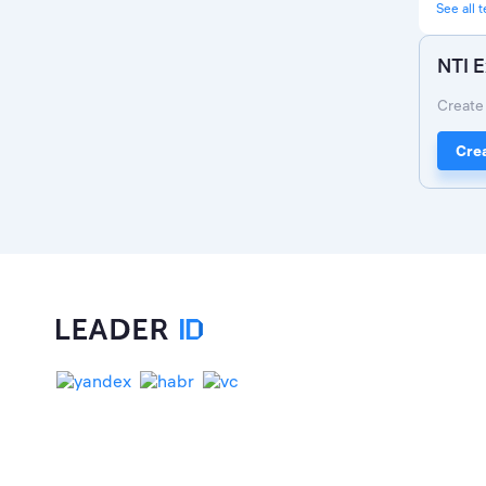
See all 
NTI E
Create 
Crea