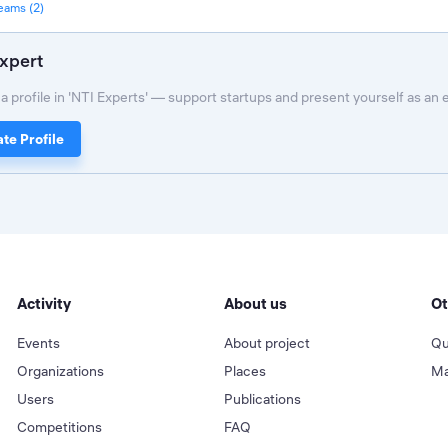
teams (2)
xpert
a profile in 'NTI Experts' — support startups and present yourself as an 
te Profile
Activity
About us
Ot
Events
About project
Qu
Organizations
Places
Ma
Users
Publications
Competitions
FAQ