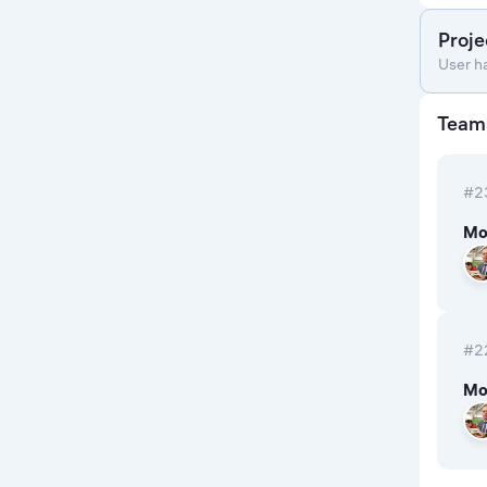
Proje
User h
Team
#2
Мо
#2
Мо