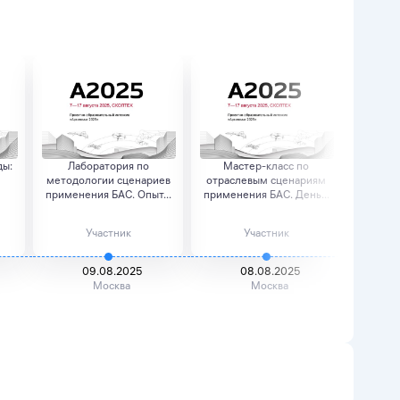
ды:
Лаборатория по
Мастер-класс по
Ла
методологии сценариев
отраслевым сценариям
методо
применения БАС. Опыт...
применения БАС. День...
примене
Участник
Участник
09.08.2025
08.08.2025
Москва
Москва