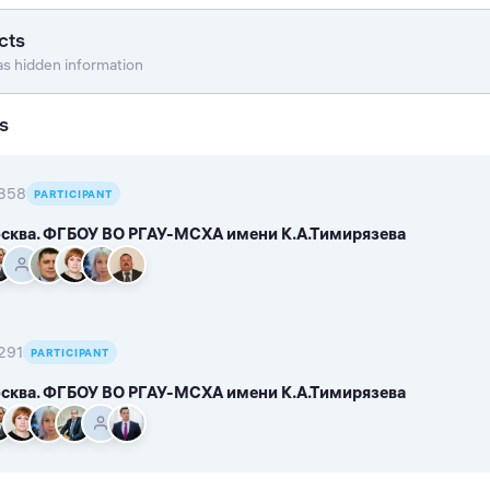
cts
as hidden information
s
358
PARTICIPANT
сква. ФГБОУ ВО РГАУ-МСХА имени К.А.Тимирязева
291
PARTICIPANT
сква. ФГБОУ ВО РГАУ-МСХА имени К.А.Тимирязева