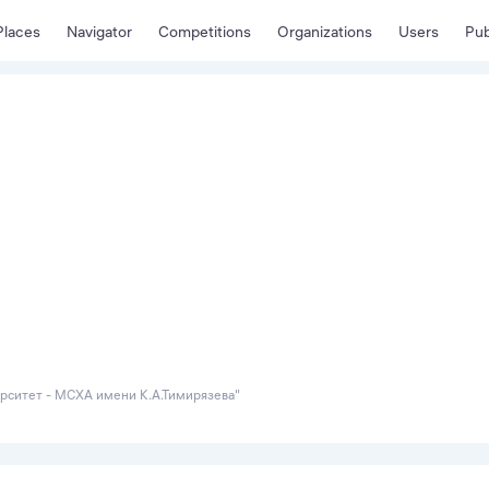
Places
Navigator
Competitions
Organizations
Users
Pub
рситет - МСХА имени К.А.Тимирязева"