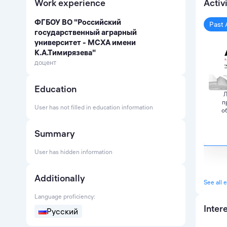
Work experience
Activ
ФГБОУ ВО "Российский
Past 
государственный аграрный
университет - МСХА имени
К.А.Тимирязева"
доцент
Education
Л
п
User has not filled in education information
о
Summary
User has hidden information
Additionally
See all 
Language proficiency:
Inter
Русский