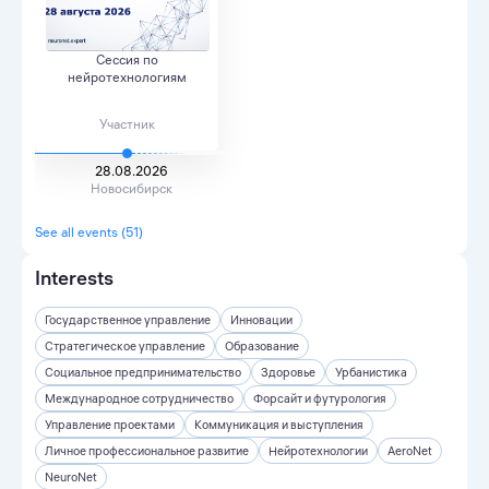
Cессия по
нейротехнологиям
Участник
28.08.2026
Новосибирск
See all events (51)
Interests
Государственное управление
Инновации
Стратегическое управление
Образование
Социальное предпринимательство
Здоровье
Урбанистика
Международное сотрудничество
Форсайт и футурология
Управление проектами
Коммуникация и выступления
Личное профессиональное развитие
Нейротехнологии
AeroNet
NeuroNet