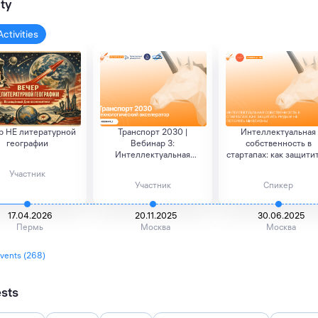
ity
Activities
р НЕ литературной
Транспорт 2030 |
Интеллектуальная
географии
Вебинар 3:
собственность в
Интеллектуальная
стартапах: как защитит
собственност...
Участник
Участник
Спикер
17.04.2026
20.11.2025
30.06.2025
Пермь
Москва
Москва
events (268)
ests