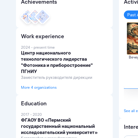
Achievements
Activ
Past 
Work experience
2024 - present time
Центр национального
Вече
технологического лидерства
"Фотоника и приборостроение"
ПГНИУ
Заместитель руководителя дирекции
More 4 organizations
Education
See all 
2017 - 2020
ФГАОУ ВО «Пермский
государственный национальный
Inter
исследовательский университет»
Картография и геоинформатика