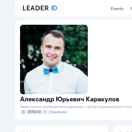
Events
Александр Юрьевич Каракулов
Заместитель руководителя дирекции • Центр национального тех
2515010
karakulov