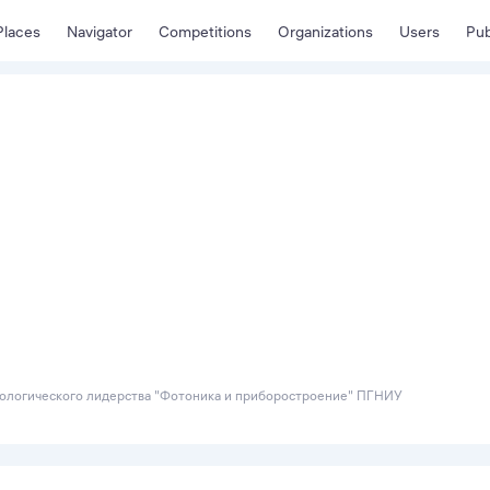
Places
Navigator
Competitions
Organizations
Users
Pub
нологического лидерства "Фотоника и приборостроение" ПГНИУ