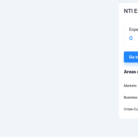
NTI E
Expe
0
Go t
Areas 
Markets
Business
Cross-Cu