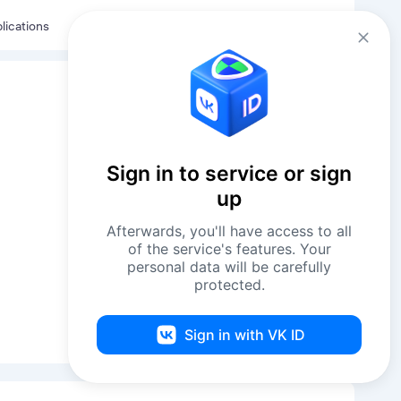
Eng
Log in
lications
Sign in to service or sign
up
Afterwards, you'll have access to all
of the service's features. Your
personal data will be carefully
protected.
Показать контакты
Sign in with VK ID