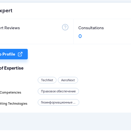
xpert
rt Reviews
Consultations
0
o Profile
of Expertise
TechNet
AeroNext
Правовое обеспечение
 Competencies
Геоинформационные системы
tting Technologies