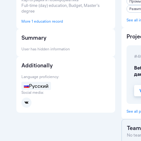
Промы
Full-time (day) education, Budget, Master's
Развит
degree
See all 
More 1 education record
Proje
Summary
User has hidden information
#4
Additionally
Ве
да
Language proficiency:
Русский
Social media:
See all p
Team
No team