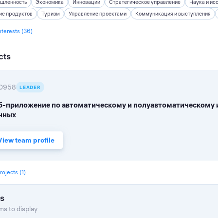
шленность
Экономика
Инновации
Стратегическое управление
Наука и ис
ие продуктов
Туризм
Управление проектами
Коммуникация и выступления
interests (36)
cts
0958
LEADER
б-приложение по автоматическому и полуавтоматическому 
нных
View team profile
rojects (1)
s
s to display