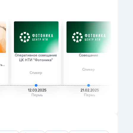
Оперативное совещание
Совещание
Со
ЦК НТИ "Фотоника"
рас
ь...
площ
Спикер
Спикер
12.03.2025
21.02.2025
Пермь
Пермь