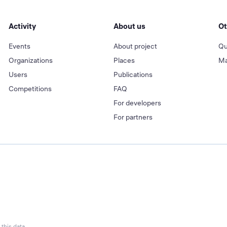
Activity
About us
Ot
Events
About project
Qu
Organizations
Places
Ma
Users
Publications
Competitions
FAQ
For developers
For partners
this data.