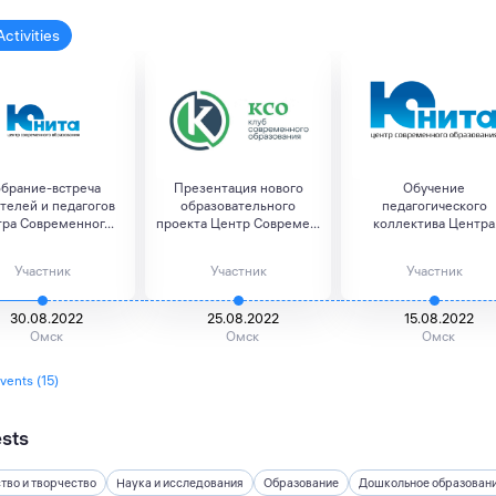
Activities
брание-встреча
Презентация нового
Обучение
телей и педагогов
образовательного
педагогического
ра Современног...
проекта Центр Совреме...
коллектива Центра
Современного О...
Участник
Участник
Участник
30.08.2022
25.08.2022
15.08.2022
Омск
Омск
Омск
events (15)
ests
тво и творчество
Наука и исследования
Образование
Дошкольное образован