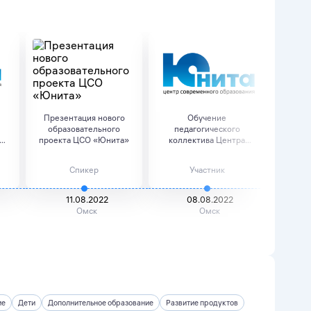
Презентация нового
Обучение
През
образовательного
педагогического
обр
проекта ЦСО «Юнита»
коллектива Центра
проекта
Современного О...
Спикер
Участник
11.08.2022
08.08.2022
Омск
Омск
ие
Дети
Дополнительное образование
Развитие продуктов