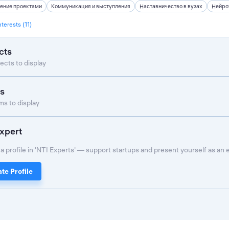
ение проектами
Коммуникация и выступления
Наставничество в вузах
Нейро
nterests (11)
cts
ects to display
s
s to display
xpert
a profile in 'NTI Experts' — support startups and present yourself as an 
te Profile