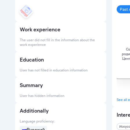
Past 
Work experience
The user did not fill in the information about the
work experience
Со
роди
Education
Цент
User has not filled in education information
Summary
User has hidden information
See all 
Additionally
Inter
Language proficiency:
Искусс
Русский