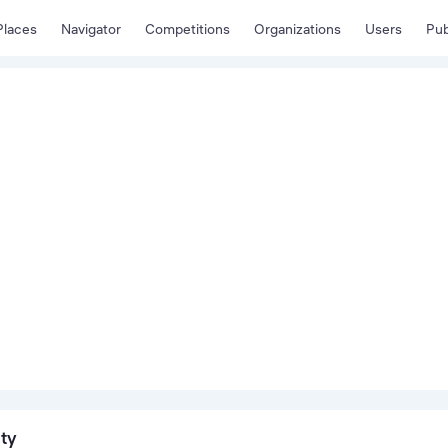
Places
Navigator
Competitions
Organizations
Users
Pub
ity