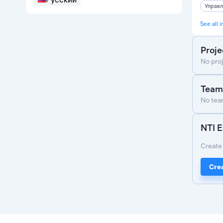
Управл
See all i
Proje
No proj
Team
No team
NTI E
Create 
Crea