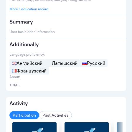
More 1 education record
Summary
User has hidden information
Additionally
Language proficiency:
Английский
Латышский
Русский
Французский
About:
к.э.н.
Activity
Participation
Past Activities