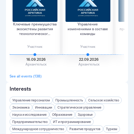
Ключевые преимущества
Управление
Ма
экосистемы развития
изменениями в составе
продвиж
технологическог...
команды
Участник
Участник
16.09.2026
22.09.2026
2
Архангельск
Архангельск
А
See all events (138)
Interests
Управление персоналом
Промышленность
Сельское хозяйство
Экономика
Инновации
Стратегическое управление
Наука и исследования
Образование
Здоровье
Предпринимательство
ИТ и программирование
Международное сотрудничество
Развитие продуктов
Туризм