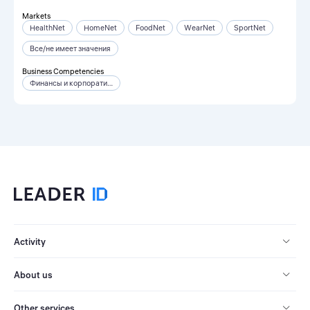
Markets
HealthNet
HomeNet
FoodNet
WearNet
SportNet
Все/не имеет значения
Business Competencies
Финансы и корпоративное развитие
Activity
About us
Other services