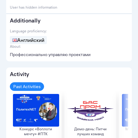
User has hidden information
Additionally
Language proficiency:
Английский
About:
Профессионально управляю проектами
Activity
Past Activities
Конкурс «Воплоти
Демо-день: Питчи
Мастер
мечту» #ПТК
лучших команд
проб 