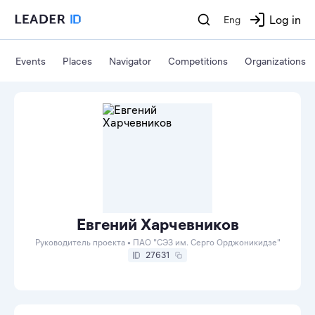
Log in
Eng
Events
Places
Navigator
Competitions
Organizations
Евгений Харчевников
Руководитель проекта • ПАО "СЭЗ им. Серго Орджоникидзе"
27631