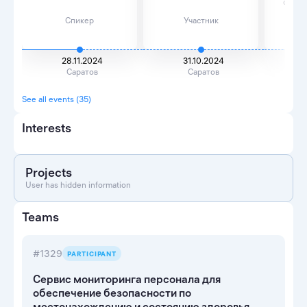
создан
Спикер
Участник
28.11.2024
31.10.2024
3
Саратов
Саратов
See all events (35)
Interests
Projects
User has hidden information
Teams
#1329
PARTICIPANT
Сервис мониторинга персонала для
обеспечение безопасности по
местонахождению и состоянию здоровья