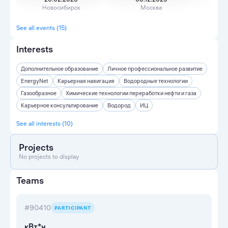
Новосибирск
Москва
Н
See all events (15)
Interests
Дополнительное образование
Личное профессиональное развитие
EnergyNet
Карьерная навигация
Водородные технологии
Газообразное
Химические технологии переработки нефти и газа
Карьерное консультирование
Водород
ИЦ
See all interests (10)
Projects
No projects to display
Teams
#90410
PARTICIPANT
кВт*ч