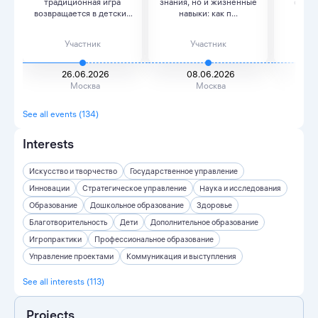
традиционная игра
знания, но и жизненные
счетн
возвращается в детские
навыки: как п...
сад...
Участник
Участник
26.06.2026
08.06.2026
2
Москва
Москва
See all events (134)
Interests
Искусство и творчество
Государственное управление
Инновации
Стратегическое управление
Наука и исследования
Образование
Дошкольное образование
Здоровье
Благотворительность
Дети
Дополнительное образование
Игропрактики
Профессиональное образование
Управление проектами
Коммуникация и выступления
See all interests (113)
Projects