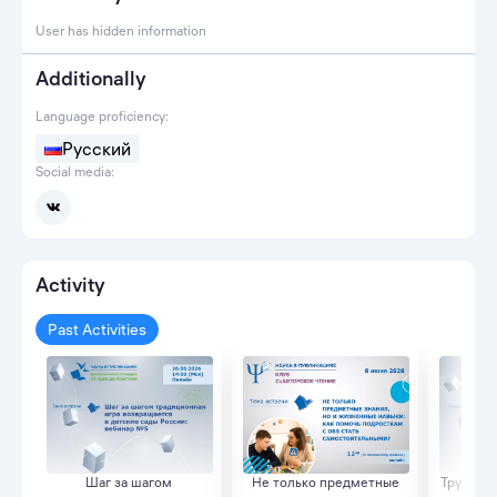
User has hidden information
Additionally
Language proficiency:
Русский
Social media:
Activity
Past Activities
Шаг за шагом
Не только предметные
Труднос