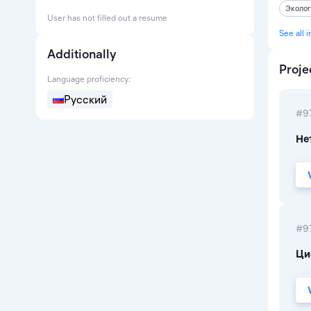
Эколог
User has not filled out a resume
See all i
Additionally
Proje
Language proficiency:
Русский
#9
Не
#9
Ци