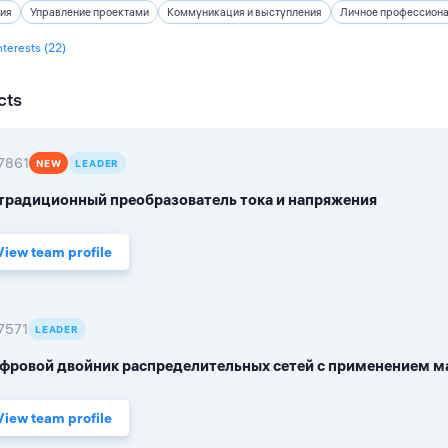
ия
Управление проектами
Коммуникация и выступления
Личное профессиона
nterests (22)
cts
7861
NEW
LEADER
традиционный преобразователь тока и напряжения
View team profile
7571
LEADER
фровой двойник распределительных сетей с применением м
View team profile