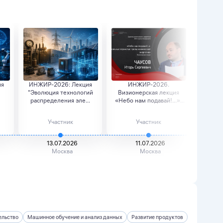
ия
ИНЖИР-2026: Лекция
ИНЖИР-2026.
И
"Эволюция технологий
Визионерская лекция
Визио
распределения эле...
«Небо нам подавай!...»:
"Эн
о...
с
Участник
Участник
13.07.2026
11.07.2026
Москва
Москва
льство
Машинное обучение и анализ данных
Развитие продуктов