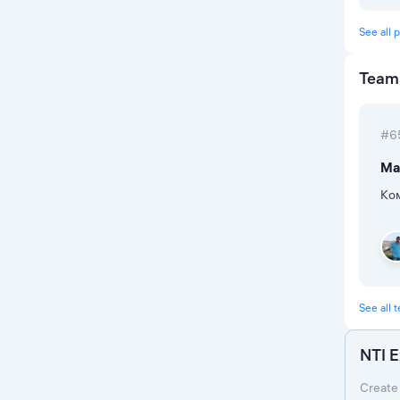
See all p
Team
#6
Ma
Ко
See all 
NTI E
Create 