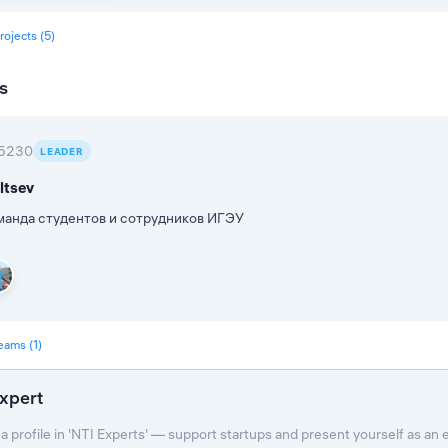
rojects (5)
s
5230
LEADER
ltsev
манда студентов и сотрудников ИГЭУ
teams (1)
xpert
a profile in 'NTI Experts' — support startups and present yourself as an 