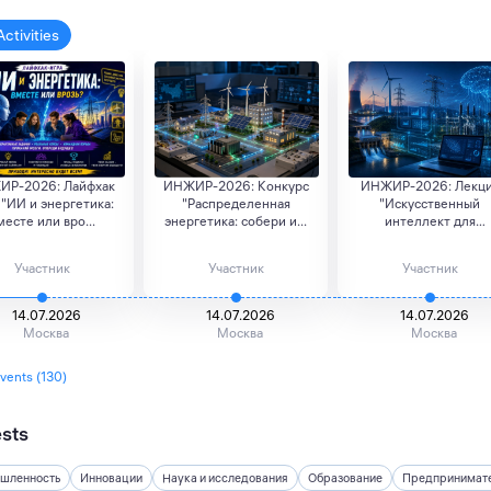
Activities
Р-2026: Лайфхак
ИНЖИР-2026: Конкурс
ИНЖИР-2026: Лекц
 "ИИ и энергетика:
"Распределенная
"Искусственный
месте или вро...
энергетика: собери и...
интеллект для
критическ...
Участник
Участник
Участник
14.07.2026
14.07.2026
14.07.2026
Москва
Москва
Москва
events (130)
ests
шленность
Инновации
Наука и исследования
Образование
Предпринимате