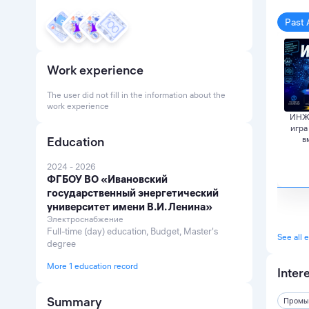
Past 
Work experience
The user did not fill in the information about the
work experience
ИНЖИ
игра
Education
в
2024 - 2026
ФГБОУ ВО «Ивановский
государственный энергетический
университет имени В.И. Ленина»
Электроснабжение
Full-time (day) education, Budget, Master's
See all 
degree
More 1 education record
Inter
Summary
Промы