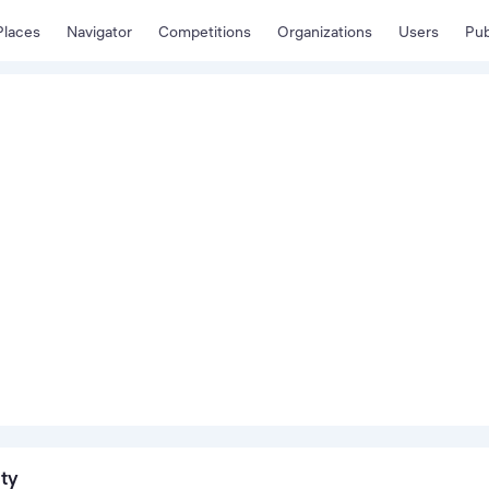
Places
Navigator
Competitions
Organizations
Users
Pub
ity