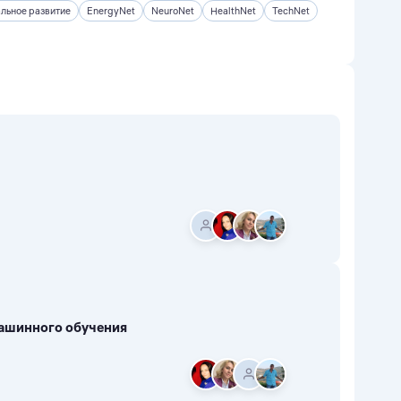
льное развитие
EnergyNet
NeuroNet
HealthNet
TechNet
ашинного обучения