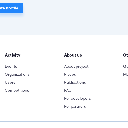
te Profile
Activity
About us
Ot
Events
About project
Qu
Organizations
Places
Ma
Users
Publications
Competitions
FAQ
For developers
For partners