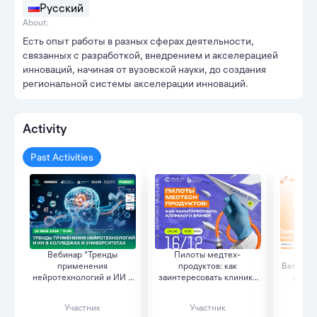
Русский
About:
Есть опыт работы в разных сферах деятельности,
связанных с разработкой, внедрением и акселерацией
инноваций, начиная от вузовской науки, до создания
региональной системы акселерации инноваций.
Activity
Past Activities
Вебинар "Тренды
Пилоты медтех-
Тран
применения
продуктов: как
Вебинар
нейротехнологий и ИИ в
заинтересовать клинику
требов
колледж...
и вра...
Участник
Участник