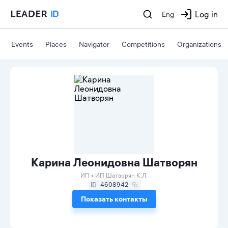
Log in
Eng
Events
Places
Navigator
Competitions
Organizations
Карина Леонидовна Шатворян
ИП • ИП Шатворян К.Л.
4608942
Показать контакты