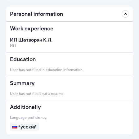
Personal information
Work experience
ИП Шатворян К.Л.
ИП
Education
User has not filled in education information
Summary
User has not filled out a resume
Additionally
Language proficiency:
Русский