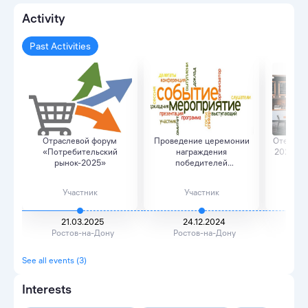
Activity
Past Activities
Отраслевой форум
Проведение церемонии
Отели-р
«Потребительский
награждения
2023. З
рынок-2025»
победителей
тр
региональног...
Участник
Участник
21.03.2025
24.12.2024
Ростов-на-Дону
Ростов-на-Дону
Рос
See all events (3)
Interests