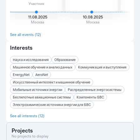
Участник
11.08.2025
10.08.2025
Москва
Москва
Ек
See all events (12)
Interests
Наука и исследования
Образование
Машинное обучение и анализ данных
Коммуникация и выступления
EnergyNet
AeroNet
Искусственный интеллект и машинное обучение
Мобильные источники энергии
Распределенные энергосистемы
Беспилотные авиационные системы
Компоненты БВС
Электрохимические источники энергии для БВС
See all interests (12)
Projects
No projects to display