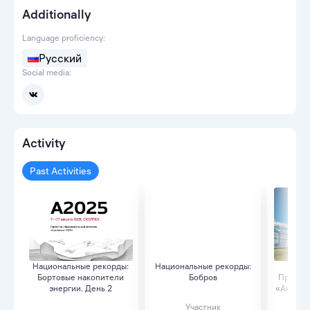
Additionally
Language proficiency:
Русский
Social media:
Activity
Past Activities
Национальные рекорды:
Национальные рекорды:
ИНЖ
Бортовые накопители
Бобров
Промтур
энергии. День 2
«Академи
Участник