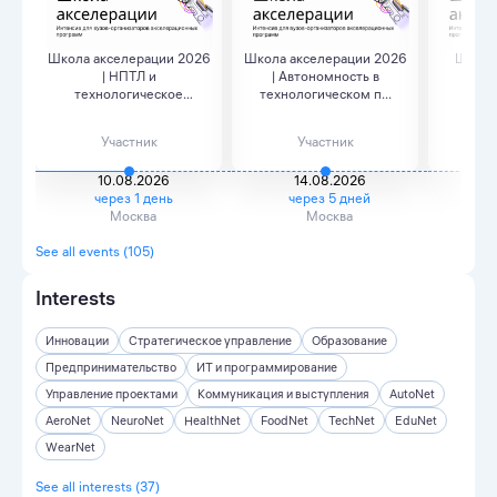
Школа акселерации 2026
Школа акселерации 2026
Школа 
| НПТЛ и
| Автономность в
технологическое
технологическом п...
Техн
лидерство...
сув
Участник
Участник
10.08.2026
14.08.2026
через 1 день
через 5 дней
ч
Москва
Москва
See all events (105)
Interests
Инновации
Стратегическое управление
Образование
Предпринимательство
ИТ и программирование
Управление проектами
Коммуникация и выступления
AutoNet
AeroNet
NeuroNet
HealthNet
FoodNet
TechNet
EduNet
WearNet
See all interests (37)