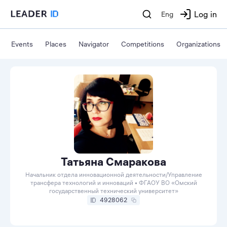
Log in
Eng
Events
Places
Navigator
Competitions
Organizations
Татьяна Смаракова
Начальник отдела инновационной деятельности/Управление
трансфера технологий и инноваций • ФГАОУ ВО «Омский
государственный технический университет»
4928062