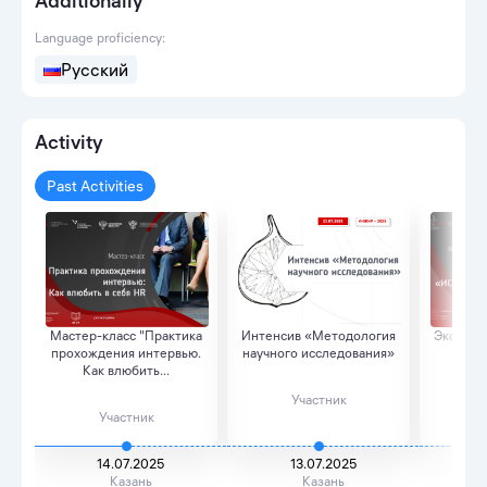
Additionally
Language proficiency:
Русский
Activity
Past Activities
Мастер-класс "Практика
Интенсив «Методология
Экскурс
прохождения интервью.
научного исследования»
«ИС
Как влюбить...
Участник
Участник
14.07.2025
13.07.2025
Казань
Казань