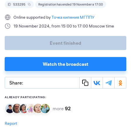
533295
Registration has ended 19 November в 17:00
Online supported by
Точка кипения МГППУ
19 November 2024, from 15:00 to 17:00 Moscow time
Event finished
Watch the broadcast
Share:
ALREADY PARTICIPATING:
more
92
Report