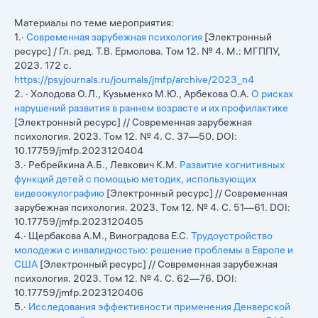
Материалы по теме мероприятия:
1.·
Современная зарубежная психология
[Электронный
ресурс] / Гл. ред. Т.В. Ермолова. Том 12. № 4. М.: МГППУ,
2023. 172 с.
https://psyjournals.ru/journals/jmfp/archive/2023_n4
2. · Холодова О.Л., Кузьменко М.Ю., Арбекова О.А.
О рисках
нарушений развития в раннем возрасте и их профилактике
[Электронный ресурс] // Современная зарубежная
психология. 2023. Том 12. № 4. С. 37—50. DOI:
10.17759/jmfp.2023120404
3.· Ребрейкина А.Б., Левкович К.М.
Развитие когнитивных
функций детей с помощью методик, использующих
видеоокулографию
[Электронный ресурс] // Современная
зарубежная психология. 2023. Том 12. № 4. С. 51—61. DOI:
10.17759/jmfp.2023120405
4.· Щербакова А.М., Виноградова Е.С.
Трудоустройство
молодежи с инвалидностью: решение проблемы в Европе и
США
[Электронный ресурс] // Современная зарубежная
психология. 2023. Том 12. № 4. С. 62—76. DOI:
10.17759/jmfp.2023120406
5.·
Исследования эффективности применения Денверской