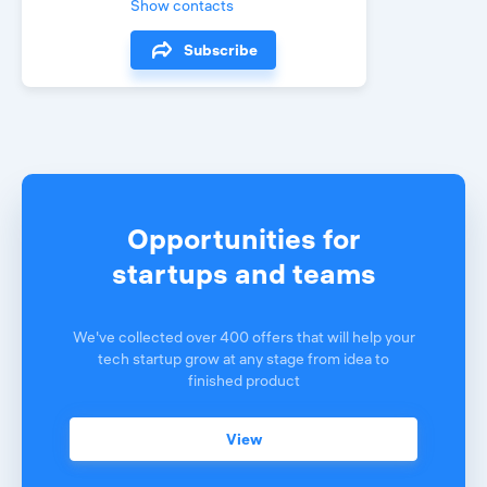
Show contacts
Subscribe
Opportunities for
startups and teams
We've collected over 400 offers that will help your
tech startup grow at any stage from idea to
finished product
View