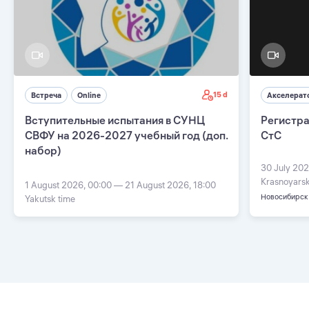
15 d
Встреча
Online
Акселерат
Вступительные испытания в СУНЦ
Регистра
СВФУ на 2026-2027 учебный год (доп.
СтС
набор)
30 July 202
Krasnoyarsk
1 August 2026, 00:00 — 21 August 2026, 18:00
Новосибирск
Yakutsk time