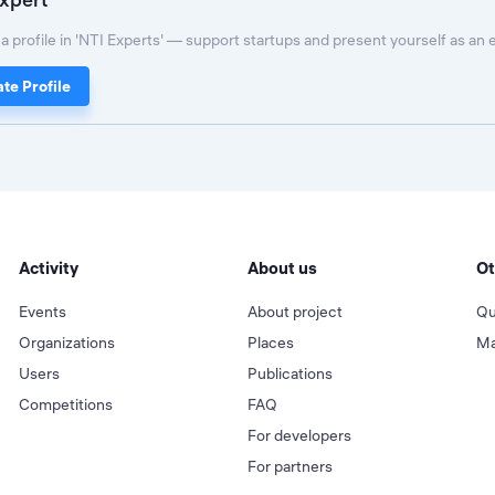
a profile in 'NTI Experts' — support startups and present yourself as an 
te Profile
Activity
About us
Ot
Events
About project
Qu
Organizations
Places
Ma
Users
Publications
Competitions
FAQ
For developers
For partners