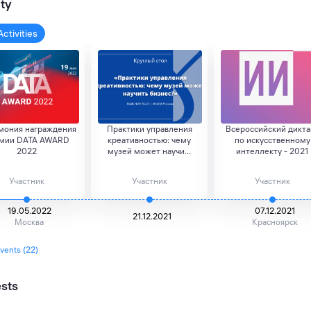
ity
Activities
мония награждения
Практики управления
Всероссийский дикта
мии DATA AWARD
креативностью: чему
по искусственному
2022
музей может научи...
интеллекту - 2021
Участник
Участник
Участник
19.05.2022
07.12.2021
21.12.2021
Москва
Красноярск
events (22)
ests