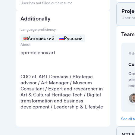
User has not filled out a resume
Proje
Additionally
User h
Language proficiency:
Team
Английский
Русский
About:
opredelenov.art
#8
Со
Сов
CDO of .ART Domains / Strategic
ме
advisor / Art Manager / Museum
спе
Consultant / Expert and researcher in
Art & Cultural Heritage Tech / Digital
transformation and business
development / Leadership & Lifestyle
See all 
NTI E