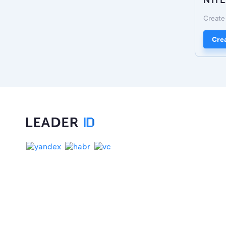
Create 
Crea