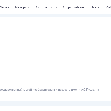
Places
Navigator
Competitions
Organizations
Users
Pub
осударственный музей изобразительных искусств имени А.С.Пушкина"