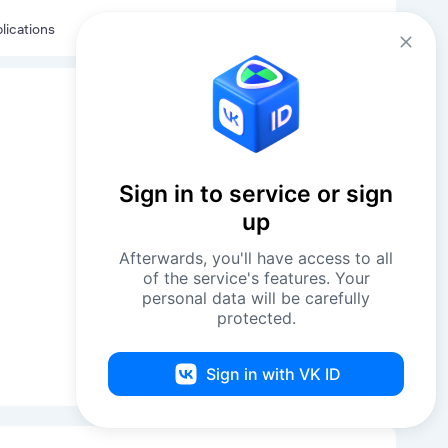
Eng
Log in
lications
Sign in to service or sign
up
Afterwards, you'll have access to all
of the service's features. Your
personal data will be carefully
protected.
Request Contacts
Sign in with VK ID