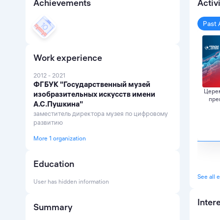
Achievements
Activ
Past 
Work experience
2012 - 2021
ФГБУК "Государственный музей
Цере
изобразительных искусств имени
пре
А.С.Пушкина"
заместитель директора музея по цифровому
развитию
More 1 organization
Education
See all 
User has hidden information
Inter
Summary