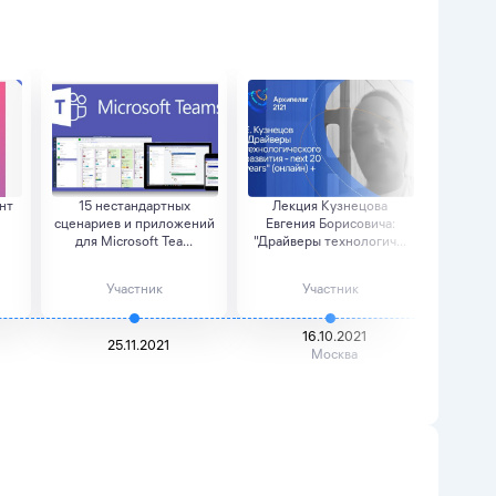
нт
15 нестандартных
Лекция Кузнецова
Лекци
сценариев и приложений
Евгения Борисовича:
Петр
для Microsoft Tea...
"Драйверы технологич...
"Длин
Участник
Участник
16.10.2021
25.11.2021
Москва