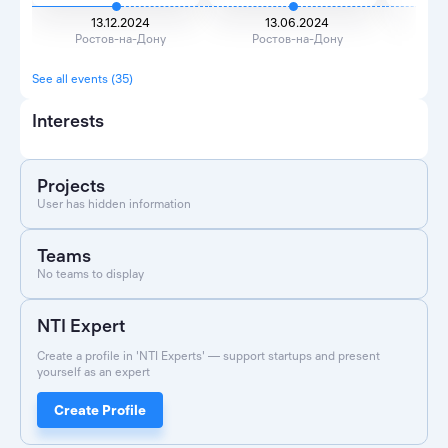
13.12.2024
13.06.2024
0
Ростов-на-Дону
Ростов-на-Дону
Рос
See all events (35)
Interests
Projects
User has hidden information
Teams
No teams to display
NTI Expert
Create a profile in 'NTI Experts' — support startups and present
yourself as an expert
Create Profile