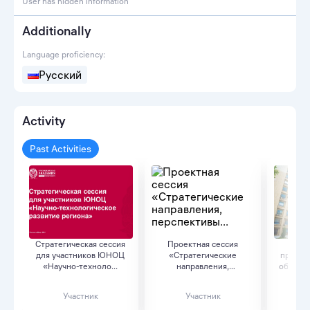
User has hidden information
Additionally
Language proficiency:
Русский
Activity
Past Activities
Стратегическая сессия
Проектная сессия
Раб
для участников ЮНОЦ
«Стратегические
предст
«Научно-техноло...
направления,
обществ
перспективы...
Участник
Участник