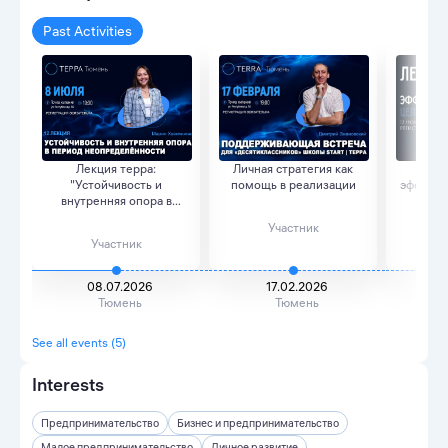
Past Activities
Лекция терра:
Личная стратегия как
Ле
"Устойчивость и
помощь в реализации
эффекти
внутренняя опора в
Най
период н...
Участник
Участник
08.07.2026
17.02.2026
Тюмень
Тюмень
See all events (5)
Interests
Предпринимательство
Бизнес и предпринимательство
Малое предпринимательство
Личное развитие