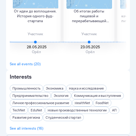
От идеи до воплощения.
Об итогах работы
Пр
История одного фуд-
пищевой и
качеств
стартапа
перерабатывающей
питания 
промышленност...
Участник
Участник
28.05.2025
23.05.2025
3
Орёл
Орёл
See all events (20)
Interests
Промышленность
Экономика
Наука и исследования
Предпринимательство
Экология
Коммуникация и выступления
Личное профессиональное развитие
HealthNet
FoodNet
TechNet
EduNet
Новые производственные технологии
АП
Развитие региона
Студенческий стартап
See all interests (16)