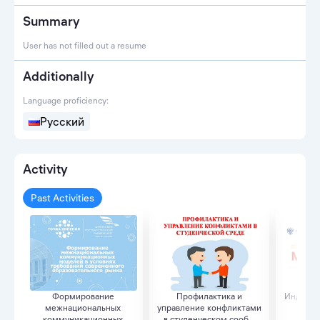
Summary
User has not filled out a resume
Additionally
Language proficiency:
Русский
Activity
Past Activities
Формирование
Профилактика и
Индивиду
межнациональных
управление конфликтами
э
коммуникационных
в студенческом сооб...