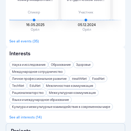
моделей в у...
Спикер
Участник
16.05.2025
05.12.2024
Орёл
Орёл
See all events (35)
Interests
Наука и исследования
Образование
Здоровье
Международное сотрудничество
Личное профессиональное развитие
HealthNet
FoodNet
TechNet
EduNet
Межличностная коммуникация
Рационализаторство
Межкультурная коммуникация
Языки и международное образование
Культура и межкультурные взаимодействия в современном мире
See all interests (14)
Projects