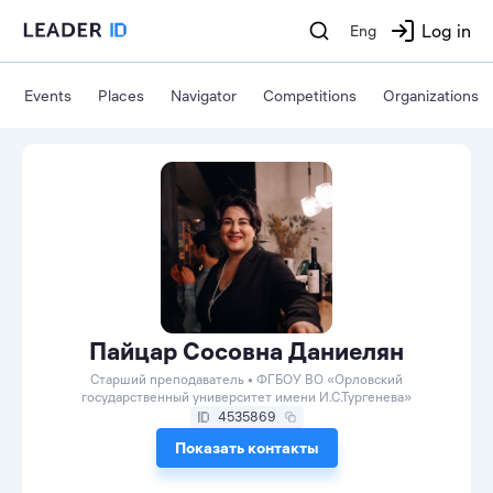
Log in
Eng
Events
Places
Navigator
Competitions
Organizations
Пайцар Сосовна Даниелян
Старший преподаватель • ФГБОУ ВО «Орловский
государственный университет имени И.С.Тургенева»
4535869
Показать контакты